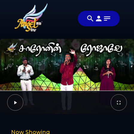
Share
ஆராதிப்போம்
Share this
நாம்
video with
Video
ஆராதிப்போம்
your friends
🙌
and family
Facebook
Twitter
Now Showing