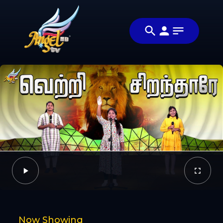
Share
ஆராதிப்போம்
Share this
நாம்
video with
Video
ஆராதிப்போம்
your friends
🙌
and family
Facebook
Twitter
Now Showing