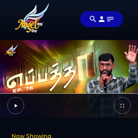
Share
ஆராதிப்போம்
Share this
நாம்
video with
Video
ஆராதிப்போம்
your friends
🙌
and family
Facebook
Twitter
Now Showing