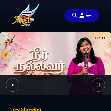
Share
ஆராதிப்போம்
Share this
நாம்
video with
Video
ஆராதிப்போம்
your friends
🙌
and family
Facebook
Twitter
Now Showing