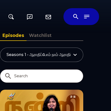
i
ily
Episodes
Watchlist