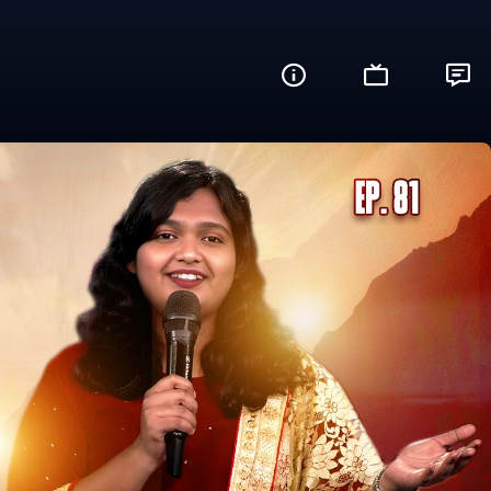
ம் ஆராதிப்போம்🙌
Share this video with your friends and fam
Facebook
Twitter
WhatsApp