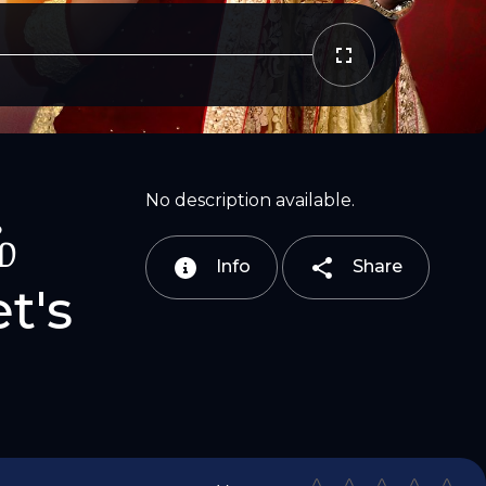
Copy Link
Email
No description available.
்
Info
Share
t's