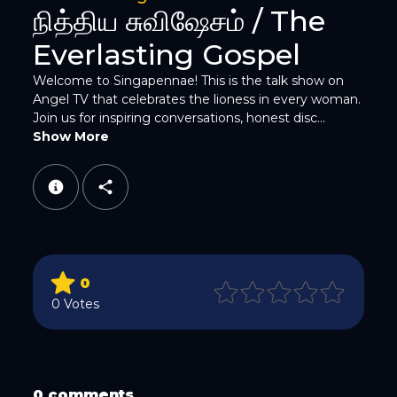
Twitter
நித்திய சுவிஷேசம் / The
Everlasting Gospel
Welcome to Singapennae! This is the talk show on
Angel TV that celebrates the lioness in every woman.
Join us for inspiring conversations, honest disc...
Show More
WhatsApp
0
Email
0 Votes
0 comments