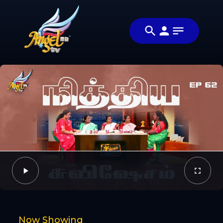
Share
சிங்கப்பெண்ணே
Share this
(Singapennae)
video with
Video
your
friends and
family
Facebook
Now Showing