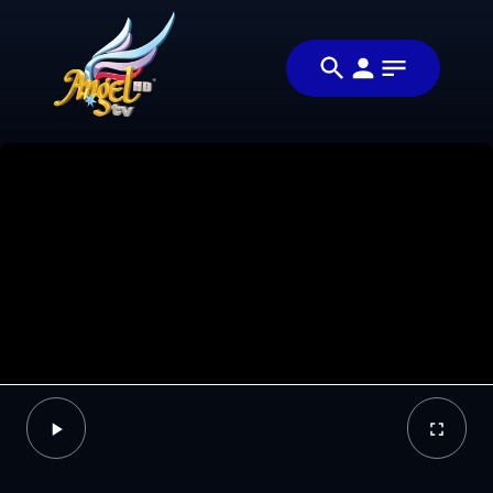
Share
சிங்கப்பெண்ணே
Share this
(Singapennae)
video with
Video
your
friends and
family
Facebook