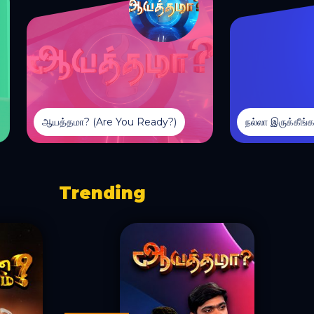
நல்லா இருக்கீங்களா? (Are you well?) 🩺
என்ன விசேஷம்
Trending