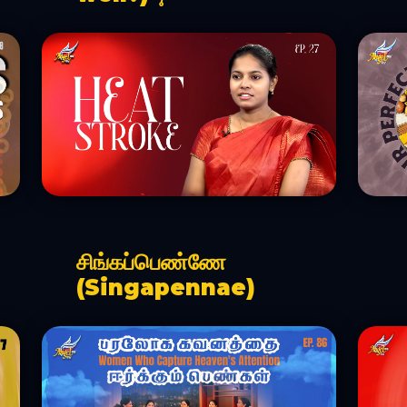
சிங்கப்பெண்ணே
(Singapennae)