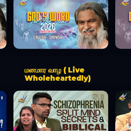
மனமார வாழ ( Live
Wholeheartedly)