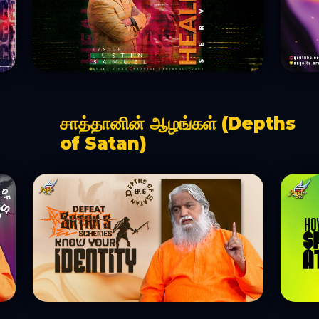
சாத்தானின் ஆழங்கள் (Depths
of Satan)