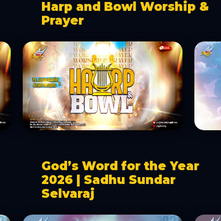
Harp and Bowl Worship &
Prayer
God’s Word for the Year
2026 | Sadhu Sundar
Selvaraj