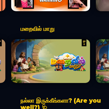
மறைவில் மாறு
நல்லா இருக்கீங்களா? (Are you
well?) 🩺