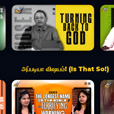
அப்படியா விஷயம்! (Is That So!)