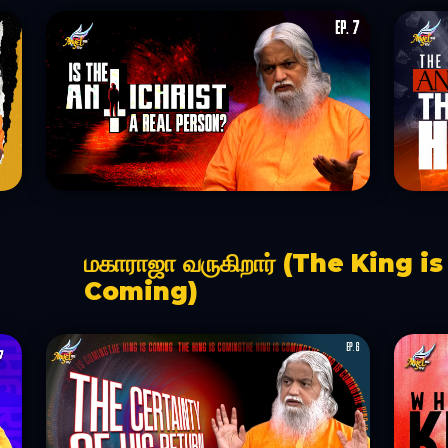
மகாராஜா வருகிறார் (The King is
Coming)